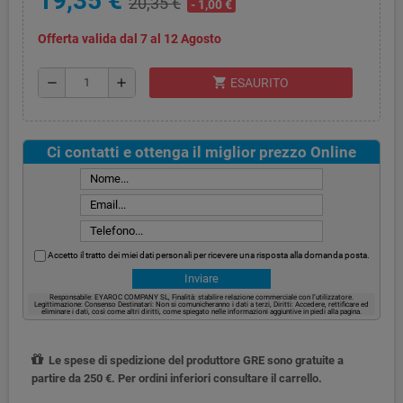
19,35 €
20,35 €
- 1,00 €
Offerta valida dal 7 al 12 Agosto
shopping_cart
remove
add
ESAURITO
Ci contatti e ottenga il miglior prezzo Online
Accetto il tratto dei miei dati personali per ricevere una risposta alla domanda posta.
Responsabile: EYAROC COMPANY SL, Finalità: stabilire relazione commerciale con l’utilizzatore.
Legittimazione: Consenso Destinatari: Non si comunicheranno i dati a terzi, Diritti: Accedere, rettificare ed
eliminare i dati, così come altri diritti, come spiegato nelle informazioni aggiuntive in piedi alla pagina.
Le spese di spedizione del produttore GRE sono gratuite a
partire da 250 €. Per ordini inferiori consultare il carrello.