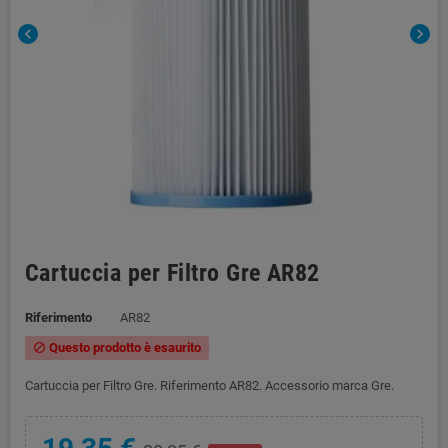
chevron_left
chevron_right
Cartuccia per Filtro Gre AR82
Riferimento
AR82
Questo prodotto è esaurito
block
Cartuccia per Filtro Gre. Riferimento AR82. Accessorio marca Gre.