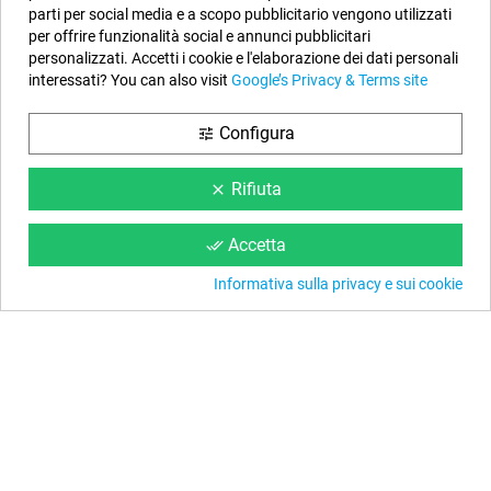
parti per social media e a scopo pubblicitario vengono utilizzati
per offrire funzionalità social e annunci pubblicitari
Cartuccia Aqualoon Tipo A
personalizzati. Accetti i cookie e l'elaborazione dei dati personali
interessati? You can also visit
Google’s Privacy & Terms site
11,50 €
Configura
tune
OPINIONI
Rifiuta
clear
Accetta
done_all
Informativa sulla privacy e sui cookie
Informazioni negozio
EYAROC COMPANY SL (IT00256929993)
Contattaci subito:
0694.805638
Orario:
Dal lunedì al venerdì, dalle 9 alle 14 e dalle 15 alle 18
Email:
info@piscinefuori-terra.com
Seguici