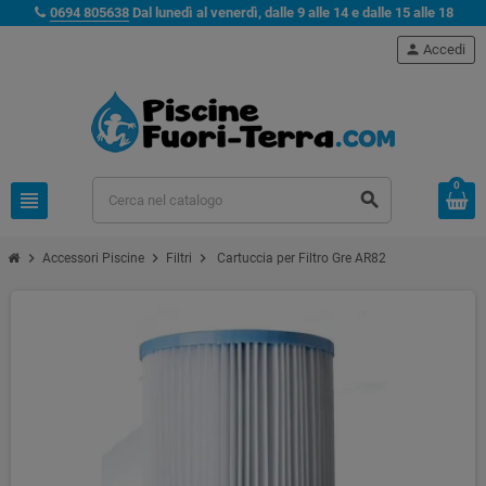
0694 805638
Dal lunedì al venerdì, dalle 9 alle 14 e dalle 15 alle 18
person
Accedi
0
view_headline
search
chevron_right
chevron_right
chevron_right
Accessori Piscine
Filtri
Cartuccia per Filtro Gre AR82