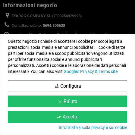
Informazioni negozio
EYAROC COMPANY SL (IT00256929993)
Contattaci subito:
0694.805638
Orario:
Dal lunedì al venerdì, dalle 9 alle 14 e dalle 15 alle 18
Questo negozio richiede di accettare i cookie per scopi legati a
Email:
info@piscinefuori-terra.com
prestazioni, social media e annunci pubblicitari. I cookie di terze
parti per social media e a scopo pubblicitario vengono utilizzati
Seguici
per offrire funzionalità social e annunci pubblicitari
personalizzati. Accetti i cookie e l'elaborazione dei dati personali
Facebook
YouTube
Instagram
interessati? You can also visit
Google’s Privacy & Terms site
Configura
tune
Informazione
Rifiuta
clear
Condizioni Web
Accetta
done_all
I Nostri Consigli
Informativa sulla privacy e sui cookie