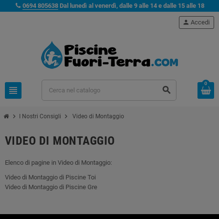
0694 805638
Dal lunedì al venerdì, dalle 9 alle 14 e dalle 15 alle 18
person
Accedi
0
view_headline
search
chevron_right
chevron_right
I Nostri Consigli
Video di Montaggio
VIDEO DI MONTAGGIO
Elenco di pagine in Video di Montaggio:
Video di Montaggio di Piscine Toi
Video di Montaggio di Piscine Gre