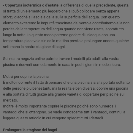
-
Copertura isotermica o d’estate
: a differenza di quella precedente, questa
si tratta di un elemento più leggero che si può collocare senza appena
sforzi, giacché si lascia a galla sulla superficie dell’acqua. Con questo
elemento eviteremo le impurità trascinate dal vento e contribuiremo alla non
perdita delle temperatura dell’acqua quando non viene usata, soprattutto
lungo la notte. In questo modo potremo godere di un’acqua con una
temperatura piacevole sin dalla mattina presto e prolungare ancora qualche
settimana la nostra stagione di bagni.
Sul nostro negozio online potrete trovare i modelli più adatti alla vostra
piscina e riceverli comodamente in casa in pochi giorni in modo sicuro.
Motivi per coprire la piscina
È molto ricorrente il fatto di pensare che una piscina sia alla portata soltanto
delle persone più benestanti, ma la realtà è ben diversa: coprire una piscina
è alla portata di tutti grazie alla grande varietà di coperture per piscine sul
mercato.
Inoltre, è molto importante coprire le piscine poiché sono numerosi i
vantaggi che si ottengono. Se vuole conoscerne tutti i vantaggi, continui a
leggere questo articolo in cui vengono spiegati tutti i dettagli.
Prolungare la stagione dei bagni