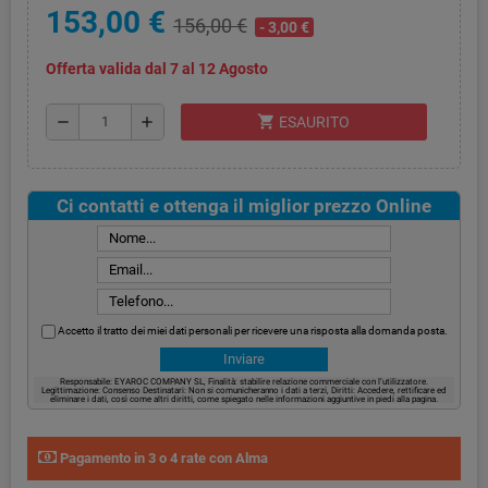
153,00 €
156,00 €
- 3,00 €
Offerta valida dal 7 al 12 Agosto
shopping_cart
remove
add
ESAURITO
Ci contatti e ottenga il miglior prezzo Online
Accetto il tratto dei miei dati personali per ricevere una risposta alla domanda posta.
Responsabile: EYAROC COMPANY SL, Finalità: stabilire relazione commerciale con l’utilizzatore.
Legittimazione: Consenso Destinatari: Non si comunicheranno i dati a terzi, Diritti: Accedere, rettificare ed
eliminare i dati, così come altri diritti, come spiegato nelle informazioni aggiuntive in piedi alla pagina.
Pagamento in 3 o 4 rate con Alma