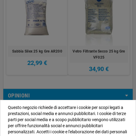
Sabbia Silex 25 kg Gre AR200
Vetro Filtrante Secco 25 kg Gre
VF025
22,99 €
34,90 €
OPINIONI
Questo negozio richiede di accettare i cookie per scopi legati a
prestazioni, social media e annunci pubblicitari. I cookie di terze
parti per social media e a scopo pubblicitario vengono utilizzati
Informazioni negozio
per offrire funzionalità social e annunci pubblicitari
personalizzati. Accetti i cookie e l'elaborazione dei dati personali