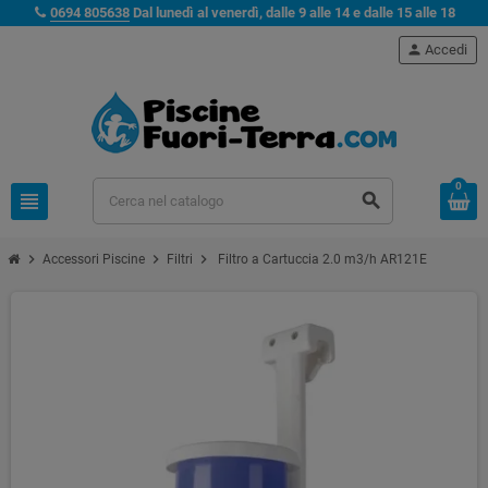
0694 805638
Dal lunedì al venerdì, dalle 9 alle 14 e dalle 15 alle 18
person
Accedi
0
view_headline
search
chevron_right
chevron_right
chevron_right
Accessori Piscine
Filtri
Filtro a Cartuccia 2.0 m3/h AR121E