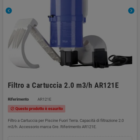
chevron_left
chevron_right
Filtro a Cartuccia 2.0 m3/h AR121E
Riferimento
AR121E
Questo prodotto è esaurito
block
Filtro a Cartuccia per Piscine Fuori Terra. Capacità di filtrazione 2.0
m3/h. Accessorio marca Gre. Riferimento AR121E.