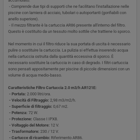
accumulato.
- Comprende due tipi di supporti che ne facilitano l'installazione nelle
piscine con lamiera di acciaio, tubolari o autoportanti (gonfiabili con
anello superiore).
- Il mezzo filtrante è la cartuccia AR86 presente all'interno del filtro.
Questo è costituito da un tessuto molto sottile che trattiene lo sporco.
Nel momento in cui il filtro riduce la sua portata di uscita è necessario
pulire o sostituire la cartuccia. La pulizia si effettua inserendo acqua
nella cartuccia ostruita dalla quantità eccessiva di sporco. È
necessario sostituire la cartuccia in caso di degrado. I filtri cartuccia
sono pensati appositamente per piscine di piccole dimensioni con un
volume di acqua medio-basso.
Caratteristiche Filtro Cartuccia 2.0 m3/h AR121E:
- Portata:
2.000 litri/ora.
- Velocità di Filtraggio:
2,98 m3/m2/h.
- Superficie di filtraggio:
0,67 m2.
- Potenza:
72 W.
- Protezione:
Classe I IPX8.
- Voltaggio del Motore:
12 V.
- Trasformatore:
230 / 12 V.
- Cartucce di ricambio:
Riferimento AR86.