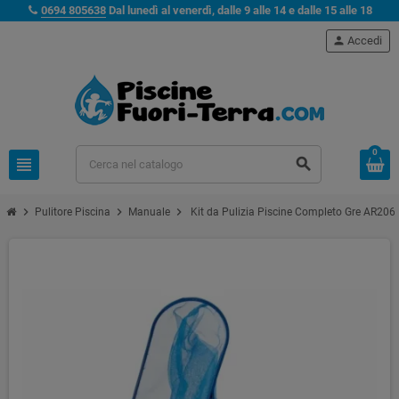
0694 805638
Dal lunedì al venerdì, dalle 9 alle 14 e dalle 15 alle 18
person
Accedi
0
view_headline
search
chevron_right
chevron_right
chevron_right
Pulitore Piscina
Manuale
Kit da Pulizia Piscine Completo Gre AR206