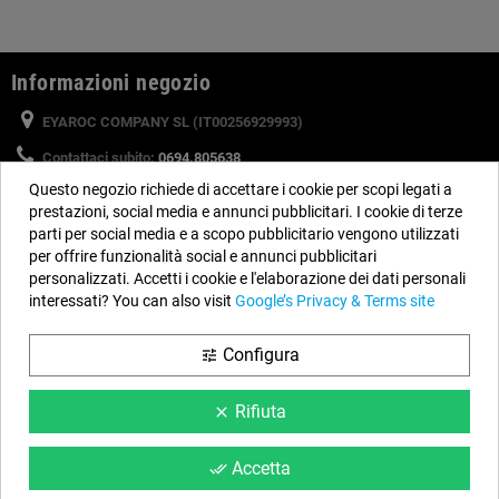
Informazioni negozio
EYAROC COMPANY SL (IT00256929993)
Contattaci subito:
0694.805638
Questo negozio richiede di accettare i cookie per scopi legati a
Orario:
Dal lunedì al venerdì, dalle 9 alle 14 e dalle 15 alle 18
prestazioni, social media e annunci pubblicitari. I cookie di terze
Email:
info@piscinefuori-terra.com
parti per social media e a scopo pubblicitario vengono utilizzati
per offrire funzionalità social e annunci pubblicitari
personalizzati. Accetti i cookie e l'elaborazione dei dati personali
Seguici
interessati? You can also visit
Google’s Privacy & Terms site
Facebook
YouTube
Instagram
Configura
tune
Rifiuta
clear
Informazione
Condizioni Web
Accetta
done_all