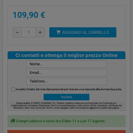
109,90 €
shopping_cart
remove
add
AGGIUNGI AL CARRELLO
Ci contatti e ottenga il miglior prezzo Online
Accetto il tratto dei miei dati personali per ricevere una risposta alla domanda posta.
Responsabile: EYAROC COMPANY SL, Finalità: stabilire relazione commerciale con l’utilizzatore.
Legittimazione: Consenso Destinatari: Non si comunicheranno i dati a terzi, Diritti: Accedere, rettificare ed
eliminare i dati, così come altri diritti, come spiegato nelle informazioni aggiuntive in piedi alla pagina.
Compri adesso e ricevi tra il Mar 11 e Lun 17 Agosto.