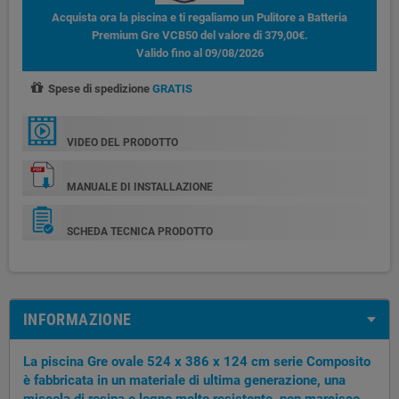
Acquista ora la piscina e ti regaliamo un Pulitore a Batteria
Premium Gre VCB50 del valore di 379,00€.
Valido fino al 09/08/2026
Spese di spedizione
GRATIS
VIDEO DEL PRODOTTO
MANUALE DI INSTALLAZIONE
SCHEDA TECNICA PRODOTTO
INFORMAZIONE
La piscina Gre ovale 524 x 386 x 124 cm serie Composito
è fabbricata in un materiale di ultima generazione, una
miscela di resina e legno molto resistente, non marcisce,