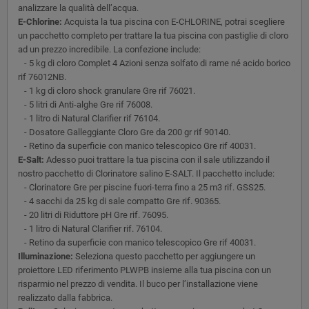
analizzare la qualità dellʼacqua.
E-Chlorine:
Acquista la tua piscina con E-CHLORINE, potrai scegliere
un pacchetto completo per trattare la tua piscina con pastiglie di cloro
ad un prezzo incredibile. La confezione include:
- 5 kg di cloro Complet 4 Azioni senza solfato di rame né acido borico
rif 76012NB.
- 1 kg di cloro shock granulare Gre rif 76021.
- 5 litri di Anti-alghe Gre rif 76008.
- 1 litro di Natural Clarifier rif 76104.
- Dosatore Galleggiante Cloro Gre da 200 gr rif 90140.
- Retino da superficie con manico telescopico Gre rif 40031.
E-Salt:
Adesso puoi trattare la tua piscina con il sale utilizzando il
nostro pacchetto di Clorinatore salino E-SALT. Il pacchetto include:
- Clorinatore Gre per piscine fuori-terra fino a 25 m3 rif. GSS25.
- 4 sacchi da 25 kg di sale compatto Gre rif. 90365.
- 20 litri di Riduttore pH Gre rif. 76095.
- 1 litro di Natural Clarifier rif. 76104.
- Retino da superficie con manico telescopico Gre rif 40031.
Illuminazione:
Seleziona questo pacchetto per aggiungere un
proiettore LED riferimento PLWPB insieme alla tua piscina con un
risparmio nel prezzo di vendita. Il buco per l’installazione viene
realizzato dalla fabbrica.