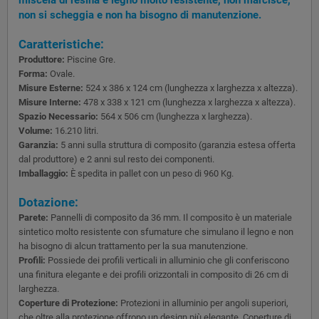
non si scheggia e non ha bisogno di manutenzione.
Caratteristiche:
Produttore:
Piscine Gre.
Forma:
Ovale.
Misure Esterne:
524 x 386 x 124 cm (lunghezza x larghezza x altezza).
Misure Interne:
478 x 338 x 121 cm (lunghezza x larghezza x altezza).
Spazio Necessario:
564 x 506 cm (lunghezza x larghezza).
Volume:
16.210 litri.
Garanzia:
5 anni sulla struttura di composito (garanzia estesa offerta
dal produttore) e 2 anni sul resto dei componenti.
Imballaggio:
È spedita in pallet con un peso di 960 Kg.
Dotazione:
Parete:
Pannelli di composito da 36 mm. Il composito è un materiale
sintetico molto resistente con sfumature che simulano il legno e non
ha bisogno di alcun trattamento per la sua manutenzione.
Profili:
Possiede dei profili verticali in alluminio che gli conferiscono
una finitura elegante e dei profili orizzontali in composito di 26 cm di
larghezza.
Coperture di Protezione:
Protezioni in alluminio per angoli superiori,
che oltre alla protezione offrono un design più elegante. Coperture di