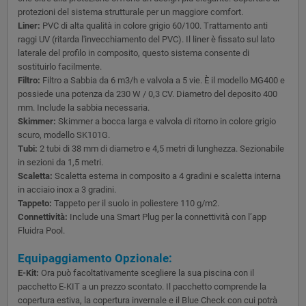
protezioni del sistema strutturale per un maggiore comfort.
Liner:
PVC di alta qualità in colore grigio 60/100. Trattamento anti
raggi UV (ritarda l'invecchiamento del PVC). Il liner è fissato sul lato
laterale del profilo in composito, questo sistema consente di
sostituirlo facilmente.
Filtro:
Filtro a Sabbia da 6 m3/h e valvola a 5 vie. È il modello MG400 e
possiede una potenza da 230 W / 0,3 CV. Diametro del deposito 400
mm. Include la sabbia necessaria.
Skimmer:
Skimmer a bocca larga e valvola di ritorno in colore grigio
scuro, modello SK101G.
Tubi:
2 tubi di 38 mm di diametro e 4,5 metri di lunghezza. Sezionabile
in sezioni da 1,5 metri.
Scaletta:
Scaletta esterna in composito a 4 gradini e scaletta interna
in acciaio inox a 3 gradini.
Tappeto:
Tappeto per il suolo in poliestere 110 g/m2.
Connettività:
Include una Smart Plug per la connettività con l’app
Fluidra Pool.
Equipaggiamento Opzionale:
E-Kit:
Ora può facoltativamente scegliere la sua piscina con il
pacchetto E-KIT a un prezzo scontato. Il pacchetto comprende la
copertura estiva, la copertura invernale e il Blue Check con cui potrà