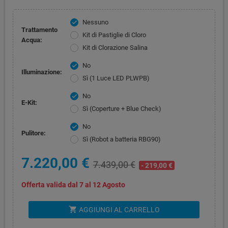
Nessuno
check
Trattamento
Kit di Pastiglie di Cloro
Acqua:
Kit di Clorazione Salina
No
check
Illuminazione:
Sì (1 Luce LED PLWPB)
No
check
E-Kit:
Sì (Coperture + Blue Check)
No
check
Pulitore:
Sì (Robot a batteria RBG90)
7.220,00 €
7.439,00 €
- 219,00 €
Offerta valida dal 7 al 12 Agosto
shopping_cart
AGGIUNGI AL CARRELLO