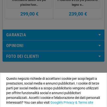
piscine fuor…
legno e…
299,00 €
239,00 €
GARANZIA
OPINIONI
FOTO DEI CLIENTI
Questo negozio richiede di accettare i cookie per scopi legati a
Informazioni negozio
prestazioni, social media e annunci pubblicitari. I cookie di terze
parti per social media e a scopo pubblicitario vengono utilizzati
EYAROC COMPANY SL (IT00256929993)
per offrire funzionalità social e annunci pubblicitari
Contattaci subito:
0694.805638
personalizzati. Accetti i cookie e l'elaborazione dei dati personali
interessati? You can also visit
Google’s Privacy & Terms site
Orario:
Dal lunedì al venerdì, dalle 9 alle 14 e dalle 15 alle 18