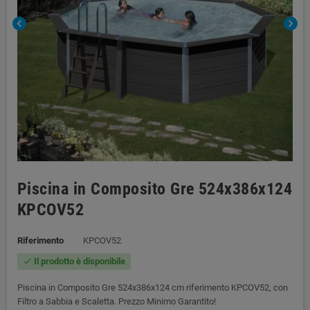
chevron_left
chevron_right
Piscina in Composito Gre 524x386x124
KPCOV52
Riferimento
KPCOV52
Il prodotto è disponibile
check
Piscina in Composito Gre 524x386x124 cm riferimento KPCOV52, con
Filtro a Sabbia e Scaletta. Prezzo Minimo Garantito!