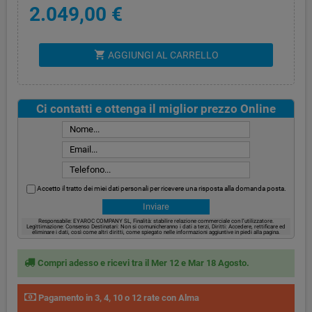
2.049,00 €
shopping_cart
AGGIUNGI AL CARRELLO
Ci contatti e ottenga il miglior prezzo Online
Accetto il tratto dei miei dati personali per ricevere una risposta alla domanda posta.
Responsabile: EYAROC COMPANY SL, Finalità: stabilire relazione commerciale con l’utilizzatore.
Legittimazione: Consenso Destinatari: Non si comunicheranno i dati a terzi, Diritti: Accedere, rettificare ed
eliminare i dati, così come altri diritti, come spiegato nelle informazioni aggiuntive in piedi alla pagina.
Compri adesso e ricevi tra il Mer 12 e Mar 18 Agosto.
Pagamento in 3, 4, 10 o 12 rate con Alma