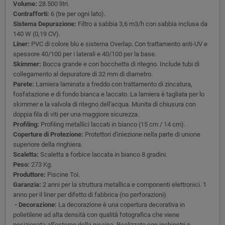
Volume:
28.500 litri.
Contrafforti:
6 (tre per ogni lato).
Sistema Depurazione:
Filtro a sabbia 3,6 m3/h con sabbia inclusa da
140 W (0,19 CV).
Liner:
PVC di colore blu e sistema Overlap. Con trattamento anti-UV e
spessore 40/100 per i laterali e 40/100 per la base.
Skimmer:
Bocca grande e con bocchetta di ritegno. Include tubi di
collegamento al depuratore di 32 mm di diametro.
Parete:
Lamiera laminata a freddo con trattamento di zincatura,
fosfatazione e di fondo bianca e laccato. La lamiera è tagliata per lo
skimmer e la valvola di ritegno dell'acqua. Munita di chiusura con
doppia fila di viti per una maggiore sicurezza.
Profiling:
Profiling metallici laccati in bianco (15 cm / 14 cm).
Coperture di Protezione:
Protettori d'iniezione nella parte di unione
superiore della ringhiera.
Scaletta:
Scaletta a forbice laccata in bianco 8 gradini.
Peso:
273 Kg.
Produttore:
Piscine Toi.
Garanzia:
2 anni per la struttura metallica e componenti elettronici. 1
anno per il liner per difetto di fabbrica (no perforazioni)
- Decorazione:
La decorazione è una copertura decorativa in
polietilene ad alta densità con qualità fotografica che viene
posizionata all'esterno della piscina. Realizzato con inchiostri e