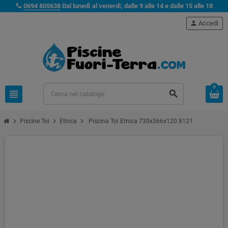
0694 805638
Dal lunedì al venerdì, dalle 9 alle 14 e dalle 15 alle 18
person
Accedi
0
view_headline
search
chevron_right
chevron_right
chevron_right
Piscine Toi
Etnica
Piscina Toi Etnica 730x366x120 8121