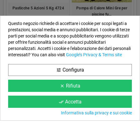
Pasticche 5 Azioni 5 Kg 4724
Pompa di Calore Mini Gre per
piscine fu…
60,22 €
Questo negozio richiede di accettare i cookie per scopi legati a
889,00 €
prestazioni, social media e annunci pubblicitari. I cookie di terze
parti per social media e a scopo pubblicitario vengono utilizzati
per offrire funzionalità social e annunci pubblicitari
personalizzati. Accetti i cookie e l'elaborazione dei dati personali
FOTO DEI CLIENTI
interessati? You can also visit
Google’s Privacy & Terms site
Configura
tune
Informazioni negozio
Rifiuta
clear
EYAROC COMPANY SL (IT00256929993)
Accetta
done_all
Contattaci subito:
0694.805638
Informativa sulla privacy e sui cookie
Orario:
Dal lunedì al venerdì, dalle 9 alle 14 e dalle 15 alle 18
Email:
info@piscinefuori-terra.com