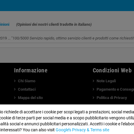
pinioni
(Opinioni dei nostri clienti tradotte in italiano)
9 ... "
100/5000 Servizio rapido, ottimo servizio clienti e prodotti come richiesti!
Informazione
Condizioni Web
Chi Siamo
Note Legali
Contattaci
Pagamento e Conseg
Mappa del sito
Politica di Privacy
Visita il nostro Blog
Avviso sulla Privacy
 richiede di accettare i cookie per scopi legati a prestazioni, social medi
Politica di Cookie
I cookie di terze parti per social media e a scopo pubblicitario vengono utili
Finanzia con Alma
nalità social e annunci pubblicitari personalizzati. Accetti i cookie e l'elabo
 interessati? You can also visit
Google’s Privacy & Terms site