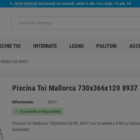
0694 805638
Dal lunedì al venerdì, dalle 9 alle 14 e dalle 15 alle 18
SCINE TOI
INTERRATE
LEGNO
PULITORI
ACC
0x366x120 8937
Piscina Toi Mallorca 730x366x120 8937
Riferimento
8937
Il prodotto è disponibile
check
Piscina Toi Mallorca 730x366x120 Rif. 8937 con Scaletta e Filtro a Sabb
Garantito!