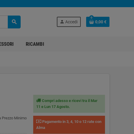
0
search
person
Accedi
0,00 €
ESSORI
RICAMBI
Compri adesso e ricevi tra il Mar
11 e Lun 17 Agosto.
ia Prezzo Minimo
Pagamento in 3, 4, 10 o 12 rate con
Alma