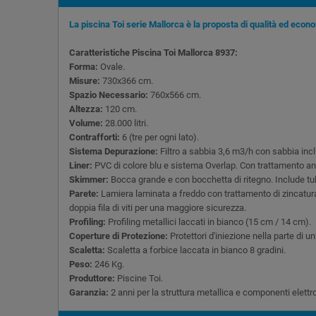
La piscina Toi serie Mallorca è la proposta di qualità ed econo
Caratteristiche Piscina Toi Mallorca 8937:
Forma:
Ovale.
Misure:
730x366 cm.
Spazio Necessario:
760x566 cm.
Altezza:
120 cm.
Volume:
28.000 litri.
Contrafforti:
6 (tre per ogni lato).
Sistema Depurazione:
Filtro a sabbia 3,6 m3/h con sabbia inc
Liner:
PVC di colore blu e sistema Overlap. Con trattamento ant
Skimmer:
Bocca grande e con bocchetta di ritegno. Include tu
Parete:
Lamiera laminata a freddo con trattamento di zincatura,
doppia fila di viti per una maggiore sicurezza.
Profiling:
Profiling metallici laccati in bianco (15 cm / 14 cm).
Coperture di Protezione:
Protettori d'iniezione nella parte di u
Scaletta:
Scaletta a forbice laccata in bianco 8 gradini.
Peso:
246 Kg.
Produttore:
Piscine Toi.
Garanzia:
2 anni per la struttura metallica e componenti elettron