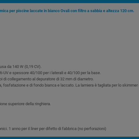
mica per piscine laccate in bianco Ovali con filtro a sabbia e altezza 120 cm.
lusa da 140 W (0,19 CV).
i-UV e spessore 40/100 per i laterali e 40/100 per la base.
bi di collegamento al depuratore di 32 mm di diametro.
 fosfatazione e di fondo bianca e laccato. La lamiera è tagliata per lo skimmer e
nione superiore della ringhiera.
ici. 1 anno per il liner per difetto di fabbrica (no perforazioni)