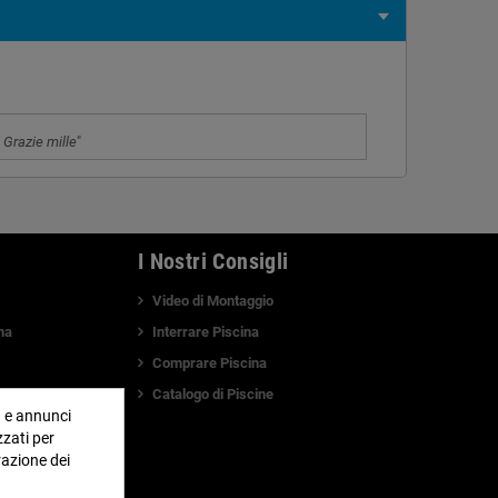
 Grazie mille
"
I Nostri Consigli
Video di Montaggio
na
Interrare Piscina
Comprare Piscina
Catalogo di Piscine
a e annunci
zzati per
razione dei