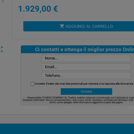
1.929,00 €
shopping_cart
AGGIUNGI AL CARRELLO
ut_map
Ci contatti e ottenga il miglior prezzo Onli
Accetto il tratto dei miei dati personali per ricevere una risposta alla domanda
Responsabile: EYAROC COMPANY SL, Finalità: stabilire relazione commerciale con l’utilizzatore. Legi
Consenso Destinatari: Non si comunicheranno i dati a terzi, Diritti: Accedere, rettificare ed eliminare i dati
diritti, come spiegato nelle informazioni aggiuntive in piedi alla pagina.