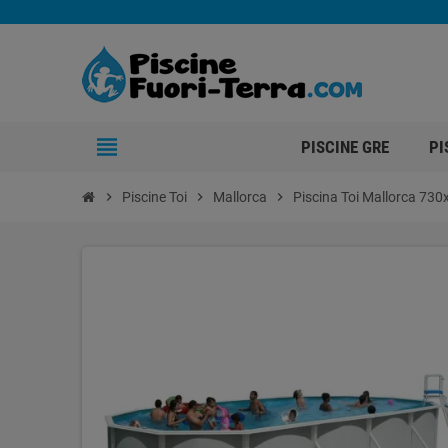
view_headline
PISCINE GRE
PI
chevron_right
Piscine Toi
chevron_right
Mallorca
chevron_right
Piscina Toi Mallorca 73