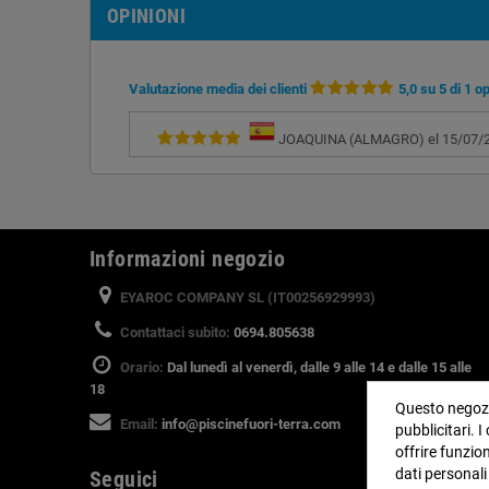
OPINIONI
Valutazione media dei clienti
5,0 su 5 di 1 o
JOAQUINA (ALMAGRO) el 15/07/201
Informazioni negozio
EYAROC COMPANY SL (IT00256929993)
Contattaci subito:
0694.805638
Orario:
Dal lunedì al venerdì, dalle 9 alle 14 e dalle 15 alle
18
Questo negozio
Email:
info@piscinefuori-terra.com
pubblicitari. 
offrire funzio
dati personali
Seguici