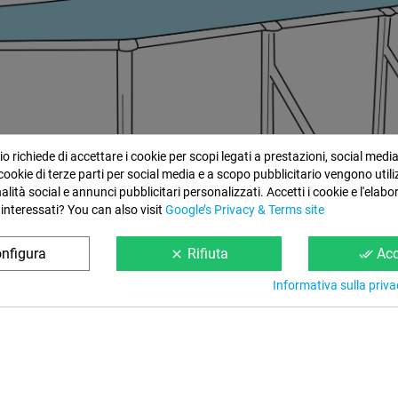
 richiede di accettare i cookie per scopi legati a prestazioni, social medi
I cookie di terze parti per social media e a scopo pubblicitario vengono utili
nalità social e annunci pubblicitari personalizzati. Accetti i cookie e l'elabo
 interessati? You can also visit
Google’s Privacy & Terms site
nfigura
Rifiuta
Acc
clear
done_all
Informativa sulla priva