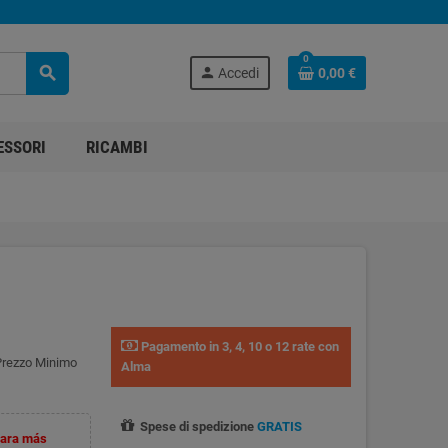
0
search
person
Accedi
0,00 €
ESSORI
RICAMBI
Pagamento in 3, 4, 10 o 12 rate con
 Prezzo Minimo
Alma
Spese di spedizione
GRATIS
para más