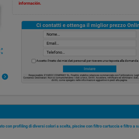
información.
Ci contatti e ottenga il miglior prezzo Onli
ut_map
Accetto il tratto dei miei dati personali per ricevere una risposta alla domanda
Responsabile: EYAROC COMPANY SL, Finalità: stabilire relazione commerciale con l’utilizzatore. Legi
chevron_right
Consenso Destinatari: Non si comunicheranno i dati a terzi, Diritti: Accedere, rettificare ed eliminare i dati
diritti, come spiegato nelle informazioni aggiuntive in piedi alla pagina.
o con profiling di diversi colori a scelta, piscine con filtro cartuccia e filtro a