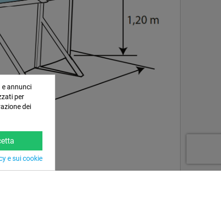
a e annunci
zzati per
razione dei
etta
cy e sui cookie