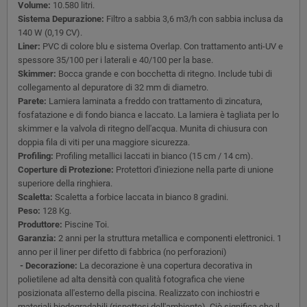
Volume:
10.580 litri.
Sistema Depurazione:
Filtro a sabbia 3,6 m3/h con sabbia inclusa da
140 W (0,19 CV).
Liner:
PVC di colore blu e sistema Overlap. Con trattamento anti-UV e
spessore 35/100 per i laterali e 40/100 per la base.
Skimmer:
Bocca grande e con bocchetta di ritegno. Include tubi di
collegamento al depuratore di 32 mm di diametro.
Parete:
Lamiera laminata a freddo con trattamento di zincatura,
fosfatazione e di fondo bianca e laccato. La lamiera è tagliata per lo
skimmer e la valvola di ritegno dell'acqua. Munita di chiusura con
doppia fila di viti per una maggiore sicurezza.
Profiling:
Profiling metallici laccati in bianco (15 cm / 14 cm).
Coperture di Protezione:
Protettori d'iniezione nella parte di unione
superiore della ringhiera.
Scaletta:
Scaletta a forbice laccata in bianco 8 gradini.
Peso:
128 Kg.
Produttore:
Piscine Toi.
Garanzia:
2 anni per la struttura metallica e componenti elettronici. 1
anno per il liner per difetto di fabbrica (no perforazioni)
- Decorazione:
La decorazione è una copertura decorativa in
polietilene ad alta densità con qualità fotografica che viene
posizionata all'esterno della piscina. Realizzato con inchiostri e
materiali biodegradabili (rispettosi dell'ambiente). Ciò significa che il