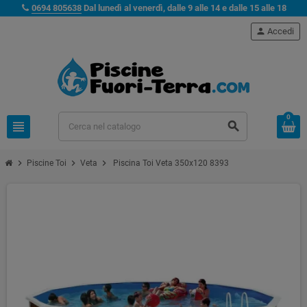
0694 805638
Dal lunedì al venerdì, dalle 9 alle 14 e dalle 15 alle 18
person
Accedi
0
view_headline
search
chevron_right
chevron_right
chevron_right
Piscine Toi
Veta
Piscina Toi Veta 350x120 8393