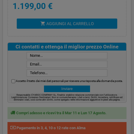
1.199,00 €
shopping_cart
AGGIUNGI AL CARRELLO
Ci contatti e ottenga il miglior prezzo Online
Accetto il tratto dei miei dati personali per ricevere una risposta alla domanda posta.
Responsabile: EYAROC COMPANY SL, Finalità: stabilire relazione commerciale con l’utilizzatore.
Legittimazione: Consenso Destinatari: Non si comunicheranno i dati a terzi, Diritti: Accedere, rettificare ed
eliminare i dati, così come altri diritti, come spiegato nelle informazioni aggiuntive in piedi alla pagina.
Compri adesso e ricevi tra il Mar 11 e Lun 17 Agosto.
Pagamento in 3, 4, 10 o 12 rate con Alma