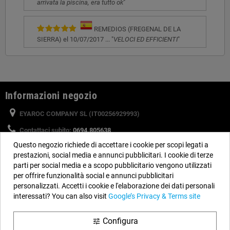
arrivata la piscina, era tutto ok
"
REMEDIOS (FREGENAL DE LA
SIERRA) el 10/07/2017 ... "
VELOCI ED EFFICIENTI
"
Informazioni negozio
EYAROC COMPANY SL (IT00256929993)
Contattaci subito:
0694.805638
Questo negozio richiede di accettare i cookie per scopi legati a
Orario:
Dal lunedì al venerdì, dalle 9 alle 14 e dalle 15 alle 18
prestazioni, social media e annunci pubblicitari. I cookie di terze
Email:
info@piscinefuori-terra.com
parti per social media e a scopo pubblicitario vengono utilizzati
per offrire funzionalità social e annunci pubblicitari
personalizzati. Accetti i cookie e l'elaborazione dei dati personali
Seguici
interessati? You can also visit
Google’s Privacy & Terms site
Facebook
YouTube
Instagram
Configura
tune