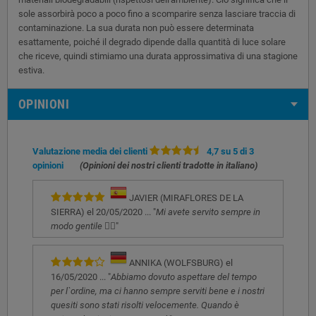
sole assorbirà poco a poco fino a scomparire senza lasciare traccia di
contaminazione. La sua durata non può essere determinata
esattamente, poiché il degrado dipende dalla quantità di luce solare
che riceve, quindi stimiamo una durata approssimativa di una stagione
estiva.
OPINIONI
Valutazione media dei clienti
4,7 su 5 di 3
opinioni
(Opinioni dei nostri clienti tradotte in italiano)
JAVIER (MIRAFLORES DE LA
SIERRA) el 20/05/2020 ... "
Mi avete servito sempre in
modo gentile 👌🏻
"
ANNIKA (WOLFSBURG) el
16/05/2020 ... "
Abbiamo dovuto aspettare del tempo
per l`ordine, ma ci hanno sempre serviti bene e i nostri
quesiti sono stati risolti velocemente. Quando è