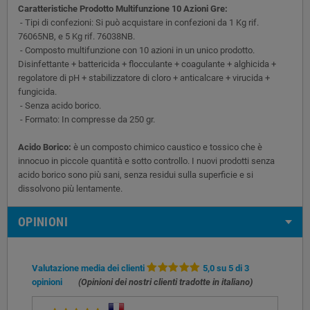
Caratteristiche Prodotto Multifunzione 10 Azioni Gre:
- Tipi di confezioni: Si può acquistare in confezioni da 1 Kg rif.
76065NB, e 5 Kg rif. 76038NB.
- Composto multifunzione con 10 azioni in un unico prodotto.
Disinfettante + battericida + flocculante + coagulante + alghicida +
regolatore di pH + stabilizzatore di cloro + anticalcare + virucida +
fungicida.
- Senza acido borico.
- Formato: In compresse da 250 gr.
Acido Borico:
è un composto chimico caustico e tossico che è
innocuo in piccole quantità e sotto controllo. I nuovi prodotti senza
acido borico sono più sani, senza residui sulla superficie e si
dissolvono più lentamente.
OPINIONI
Valutazione media dei clienti
5,0 su 5 di 3
opinioni
(Opinioni dei nostri clienti tradotte in italiano)