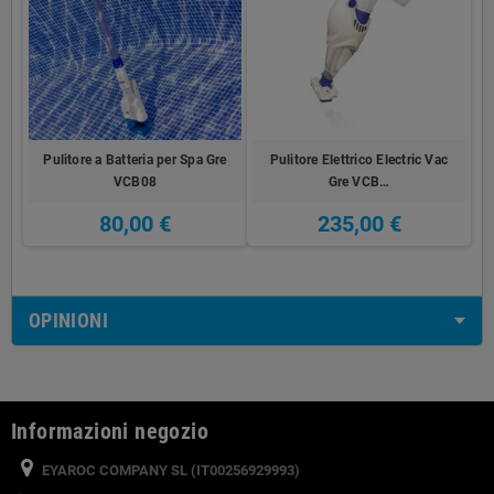
Pulitore a Batteria per Spa Gre
Pulitore Elettrico Electric Vac
VCB08
Gre VCB…
80,00 €
235,00 €
OPINIONI
Informazioni negozio
EYAROC COMPANY SL (IT00256929993)