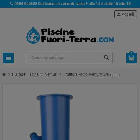
0694 805638
Dal lunedì al venerdì, dalle 9 alle 14 e dalle 15 alle 18
person
Accedi
0
view_headline
search
chevron_right
chevron_right
chevron_right
Pulitore Piscina
Venturi
Pulitore Micro Ventury Gre 90111