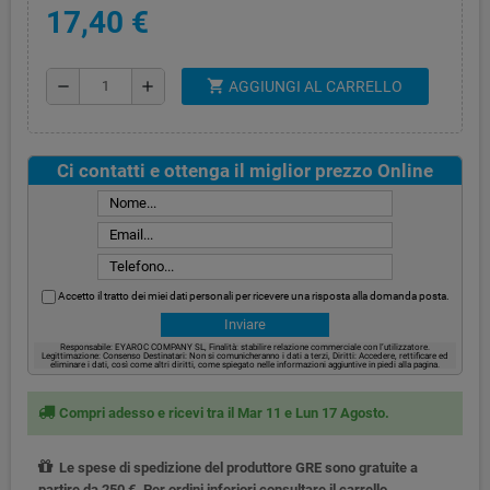
17,40 €
shopping_cart
remove
add
AGGIUNGI AL CARRELLO
Ci contatti e ottenga il miglior prezzo Online
Accetto il tratto dei miei dati personali per ricevere una risposta alla domanda posta.
Responsabile: EYAROC COMPANY SL, Finalità: stabilire relazione commerciale con l’utilizzatore.
Legittimazione: Consenso Destinatari: Non si comunicheranno i dati a terzi, Diritti: Accedere, rettificare ed
eliminare i dati, così come altri diritti, come spiegato nelle informazioni aggiuntive in piedi alla pagina.
Compri adesso e ricevi tra il Mar 11 e Lun 17 Agosto.
Le spese di spedizione del produttore GRE sono gratuite a
partire da 250 €. Per ordini inferiori consultare il carrello.