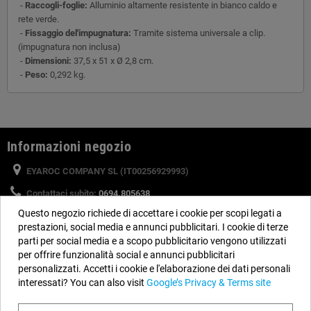
-
Raccogli-foglie:
Alluminio altamente resistente in bianco caldo e
rete verde.
-
Fissaggio del'impugnatura:
Tramite sistema universale a clip.
(impugnatura non inclusa)
-
Dimensioni:
37,5 x 51 x Ø 2,8 cm.
-
Peso:
0,292 kg.
Informazioni negozio
EYAROC COMPANY SL (IT00256929993)
Contattaci subito:
0694.805638
Questo negozio richiede di accettare i cookie per scopi legati a
Orario:
Dal lunedì al venerdì, dalle 9 alle 14 e dalle 15 alle 18
prestazioni, social media e annunci pubblicitari. I cookie di terze
Email:
info@piscinefuori-terra.com
parti per social media e a scopo pubblicitario vengono utilizzati
per offrire funzionalità social e annunci pubblicitari
personalizzati. Accetti i cookie e l'elaborazione dei dati personali
Seguici
interessati? You can also visit
Google’s Privacy & Terms site
Facebook
YouTube
Instagram