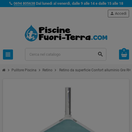
0694 805638
Dal lunedì al venerdì, dalle 9 alle 14 e dalle 15 alle 18
person
Accedi
0
view_headline
search
chevron_right
chevron_right
chevron_right
Pulitore Piscina
Retino
Retino da superficie Confort alluminio Gre R