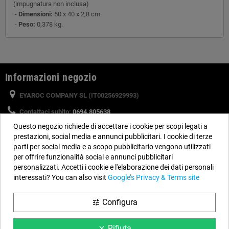
(impugnatura non inclusa)
-
Dimensioni:
50 x 40 x 2,8 cm.
-
Peso:
0,378 kg.
Informazioni negozio
EYAROC COMPANY SL (IT00256929993)
Contattaci subito:
0694.805638
Questo negozio richiede di accettare i cookie per scopi legati a
Orario:
Dal lunedì al venerdì, dalle 9 alle 14 e dalle 15 alle 18
prestazioni, social media e annunci pubblicitari. I cookie di terze
Email:
info@piscinefuori-terra.com
parti per social media e a scopo pubblicitario vengono utilizzati
per offrire funzionalità social e annunci pubblicitari
personalizzati. Accetti i cookie e l'elaborazione dei dati personali
Seguici
interessati? You can also visit
Google’s Privacy & Terms site
Facebook
YouTube
Instagram
Configura
tune
Rifiuta
clear