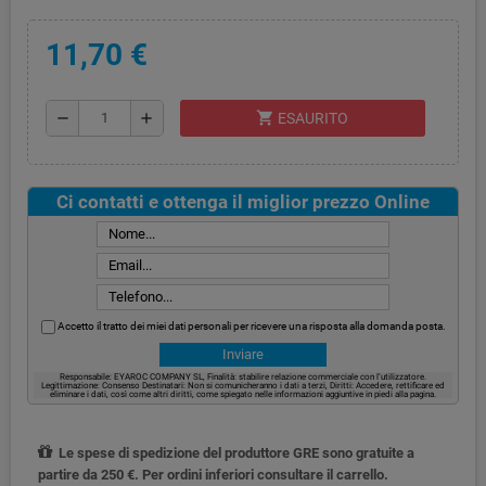
11,70 €
shopping_cart
remove
add
ESAURITO
Ci contatti e ottenga il miglior prezzo Online
Accetto il tratto dei miei dati personali per ricevere una risposta alla domanda posta.
Responsabile: EYAROC COMPANY SL, Finalità: stabilire relazione commerciale con l’utilizzatore.
Legittimazione: Consenso Destinatari: Non si comunicheranno i dati a terzi, Diritti: Accedere, rettificare ed
eliminare i dati, così come altri diritti, come spiegato nelle informazioni aggiuntive in piedi alla pagina.
Le spese di spedizione del produttore GRE sono gratuite a
partire da 250 €. Per ordini inferiori consultare il carrello.