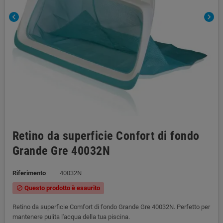
chevron_left
chevron_right
Retino da superficie Confort di fondo
Grande Gre 40032N
Riferimento
40032N
Questo prodotto è esaurito
block
Retino da superficie Comfort di fondo Grande Gre 40032N. Perfetto per
mantenere pulita l'acqua della tua piscina.