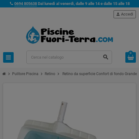
0694 805638
Dal lunedì al venerdì, dalle 9 alle 14 e dalle 15 alle 18
person
Accedi
0
view_headline
search
chevron_right
chevron_right
chevron_right
Pulitore Piscina
Retino
Retino da superficie Confort di fondo Grande