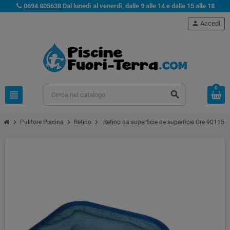
0694 805638
Dal lunedì al venerdì, dalle 9 alle 14 e dalle 15 alle 18
person
Accedi
0
view_headline
search
chevron_right
chevron_right
chevron_right
Pulitore Piscina
Retino
Retino da superficie de superficie Gre 90115