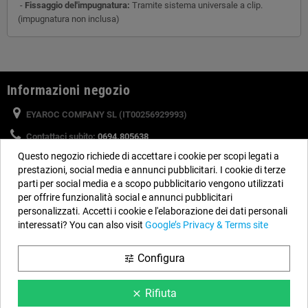
-
Fissaggio del'impugnatura:
Tramite sistema universale a clip.
(impugnatura non inclusa)
Informazioni negozio
EYAROC COMPANY SL (IT00256929993)
Contattaci subito:
0694.805638
Questo negozio richiede di accettare i cookie per scopi legati a
Orario:
Dal lunedì al venerdì, dalle 9 alle 14 e dalle 15 alle 18
prestazioni, social media e annunci pubblicitari. I cookie di terze
Email:
info@piscinefuori-terra.com
parti per social media e a scopo pubblicitario vengono utilizzati
per offrire funzionalità social e annunci pubblicitari
personalizzati. Accetti i cookie e l'elaborazione dei dati personali
Seguici
interessati? You can also visit
Google’s Privacy & Terms site
Facebook
YouTube
Instagram
Configura
tune
Rifiuta
clear
Informazione