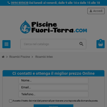
0694 805638
Dal lunedì al venerdì, dalle 9 alle 14 e dalle 15 alle 18
person
Accedi
0
view_headline
search
chevron_right
chevron_right
Ricambi Piscine
Ricambi Intex
Ci contatti e ottenga il miglior prezzo Online
Accetto il tratto dei miei dati personali per ricevere una risposta alla domanda posta.