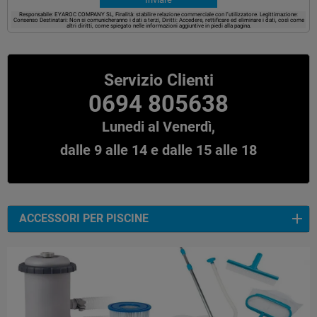
Responsabile: EYAROC COMPANY SL, Finalità: stabilire relazione commerciale con l’utilizzatore. Legittimazione:
Consenso Destinatari: Non si comunicheranno i dati a terzi, Diritti: Accedere, rettificare ed eliminare i dati, così come
altri diritti, come spiegato nelle informazioni aggiuntive in piedi alla pagina.
Servizio Clienti
0694 805638
Lunedi al Venerdì,
dalle 9 alle 14 e dalle 15 alle 18
ACCESSORI PER PISCINE