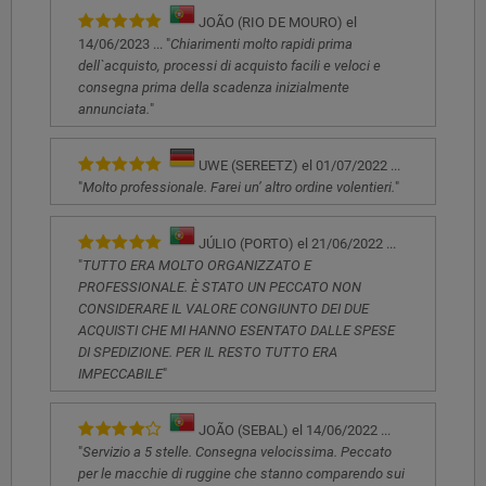
JOÃO (RIO DE MOURO) el
14/06/2023 ... "
Chiarimenti molto rapidi prima
dell`acquisto, processi di acquisto facili e veloci e
consegna prima della scadenza inizialmente
annunciata.
"
UWE (SEREETZ) el 01/07/2022 ...
"
Molto professionale. Farei un’ altro ordine volentieri.
"
JÚLIO (PORTO) el 21/06/2022 ...
"
TUTTO ERA MOLTO ORGANIZZATO E
PROFESSIONALE. È STATO UN PECCATO NON
CONSIDERARE IL VALORE CONGIUNTO DEI DUE
ACQUISTI CHE MI HANNO ESENTATO DALLE SPESE
DI SPEDIZIONE. PER IL RESTO TUTTO ERA
IMPECCABILE
"
JOÃO (SEBAL) el 14/06/2022 ...
"
Servizio a 5 stelle. Consegna velocissima. Peccato
per le macchie di ruggine che stanno comparendo sui