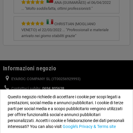
ANA (GUIMARÃES) el 06/04/2022
... "
Molto soddisfatta, ottimi professionisti.
"
CHRISTIAN (MOGLIANO
VENETO) el 22/03/2022 ... "
Professionali e materiale
arrivato nei giorno stabiliti grazie
"
Informazioni negozio
EYAROC COMPANY SL (IT00256929993)
Contattaci subito:
0694.805638
Questo negozio richiede di accettare i cookie per scopi legati a
Orario:
Dal lunedì al venerdì, dalle 9 alle 14 e dalle 15 alle 18
prestazioni, social media e annunci pubblicitari. I cookie di terze
Email:
info@piscinefuori-terra.com
parti per social media e a scopo pubblicitario vengono utilizzati
per offrire funzionalità social e annunci pubblicitari
personalizzati. Accetti i cookie e l'elaborazione dei dati personali
Seguici
interessati? You can also visit
Google’s Privacy & Terms site
Facebook
YouTube
Instagram