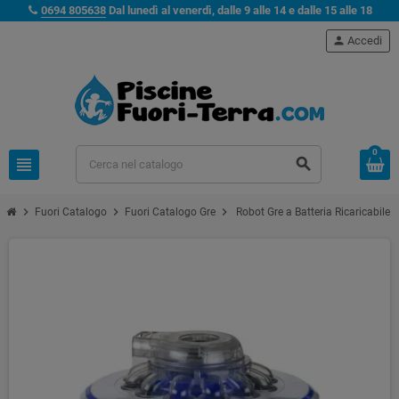
0694 805638
Dal lunedì al venerdì, dalle 9 alle 14 e dalle 15 alle 18
person
Accedi
0
view_headline
search
chevron_right
chevron_right
chevron_right
Fuori Catalogo
Fuori Catalogo Gre
Robot Gre a Batteria Ricaricabile