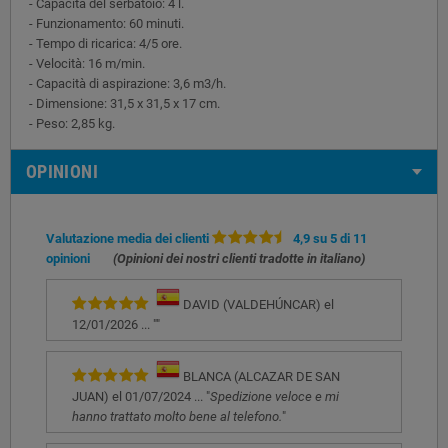
- Capacità del serbatoio: 4 l.
- Funzionamento: 60 minuti.
- Tempo di ricarica: 4/5 ore.
- Velocità: 16 m/min.
- Capacità di aspirazione: 3,6 m3/h.
- Dimensione: 31,5 x 31,5 x 17 cm.
- Peso: 2,85 kg.
OPINIONI
Valutazione media dei clienti
4,9 su 5 di 11
opinioni
(Opinioni dei nostri clienti tradotte in italiano)
DAVID (VALDEHÚNCAR) el
12/01/2026 ... "
"
BLANCA (ALCAZAR DE SAN
JUAN) el 01/07/2024 ... "
Spedizione veloce e mi
hanno trattato molto bene al telefono.
"