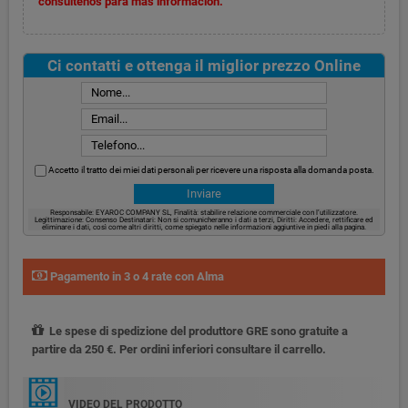
consúltenos para más información.
Ci contatti e ottenga il miglior prezzo Online
Accetto il tratto dei miei dati personali per ricevere una risposta alla domanda posta.
Responsabile: EYAROC COMPANY SL, Finalità: stabilire relazione commerciale con l’utilizzatore.
Legittimazione: Consenso Destinatari: Non si comunicheranno i dati a terzi, Diritti: Accedere, rettificare ed
eliminare i dati, così come altri diritti, come spiegato nelle informazioni aggiuntive in piedi alla pagina.
Pagamento in 3 o 4 rate con Alma
Le spese di spedizione del produttore GRE sono gratuite a
partire da 250 €. Per ordini inferiori consultare il carrello.
VIDEO DEL PRODOTTO