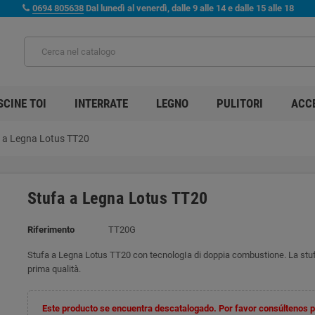
0694 805638
Dal lunedì al venerdì, dalle 9 alle 14 e dalle 15 alle 18
SCINE TOI
INTERRATE
LEGNO
PULITORI
ACC
 a Legna Lotus TT20
Stufa a Legna Lotus TT20
Riferimento
TT20G
Stufa a Legna Lotus TT20 con tecnologIa di doppia combustione. La stu
prima qualità.
Este producto se encuentra descatalogado. Por favor consúltenos 