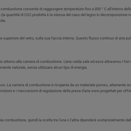
 di combustione consente di raggiungere temperature fino a 850 ° C all'interno d
mo (la quantità di CO2 prodotta è la stessa del caso del legno in decomposizione 
ile.
te superiore del vetro, sulla sua faccia interna. Questo flusso continuo di aria p
 attorno alla camera di combustione. L'aria calda sale ed esce attraverso i fori 
amente naturale, senza utilizzare alcun tipo di energia.
 spesso. La camera di combustione è ricoperta da un materiale poroso, altamente 
arnizioni e i meccanismi di regolazione della presa d'aria sono progettati per off
a combustione, quindi la scelta tra l'una o l'altra dipenderà sostanzialmente dall