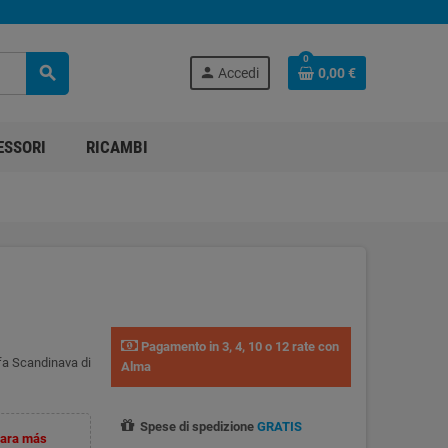
0
search
person
Accedi
0,00 €
ESSORI
RICAMBI
Pagamento in 3, 4, 10 o 12 rate con
fa Scandinava di
Alma
Spese di spedizione
GRATIS
para más