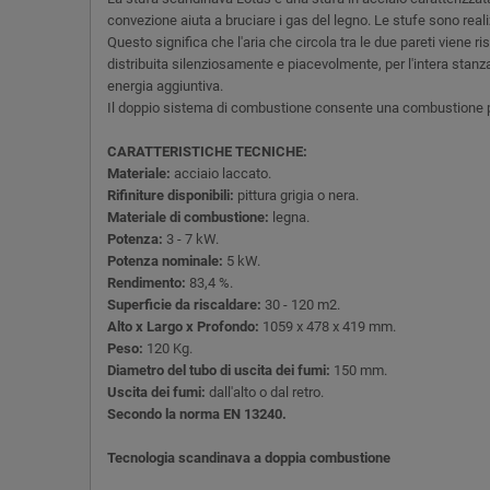
convezione aiuta a bruciare i gas del legno. Le stufe sono real
Questo significa che l'aria che circola tra le due pareti viene r
distribuita silenziosamente e piacevolmente, per l'intera stanz
energia aggiuntiva.
Il doppio sistema di combustione consente una combustione più
CARATTERISTICHE TECNICHE:
Materiale:
acciaio laccato.
Rifiniture disponibili:
pittura grigia o nera.
Materiale di combustione:
legna.
Potenza:
3 - 7 kW.
Potenza nominale:
5 kW.
Rendimento:
83,4 %.
Superficie da riscaldare:
30 - 120 m2.
Alto x Largo x Profondo:
1059 x 478 x 419 mm.
Peso:
120 Kg.
Diametro del tubo di uscita dei fumi:
150 mm.
Uscita dei fumi:
dall'alto o dal retro.
Secondo la norma EN 13240.
Tecnologia scandinava a doppia combustione