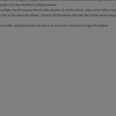
izzate con una struttura a doppia parete.
iscaldata mentre passa intorno alla camera di combustione, sale verso l'alto e lasci
a che si desidera riscaldare. Questa distribuzione ottimale del calore viene eseg
 pulita, prestazioni più elevate e un consumo inferiore di legna da ardere.