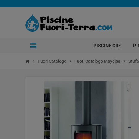
view_headline
PISCINE GRE
PI
chevron_right
Fuori Catalogo
chevron_right
Fuori Catalogo Maydisa
chevron_right
Stufa