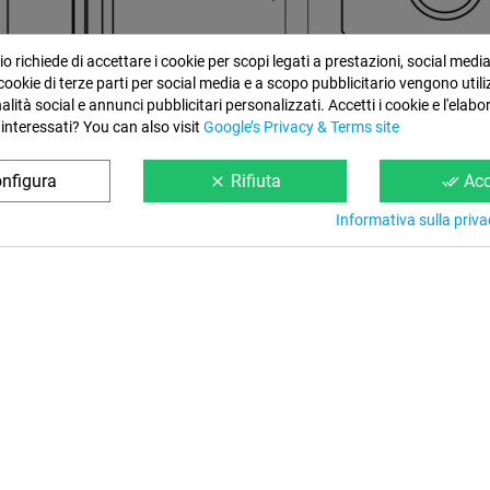
 richiede di accettare i cookie per scopi legati a prestazioni, social medi
I cookie di terze parti per social media e a scopo pubblicitario vengono utili
nalità social e annunci pubblicitari personalizzati. Accetti i cookie e l'elabo
 interessati? You can also visit
Google’s Privacy & Terms site
nfigura
Rifiuta
Acc
clear
done_all
Informativa sulla priva
Informazione
Condizioni Web
Chi Siamo
Note Legali
Contattaci
Pagamento e Conseg