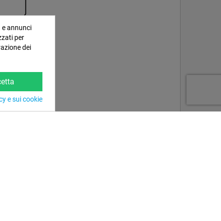
a e annunci
zzati per
razione dei
etta
cy e sui cookie
I Nostri Consigli
Video di Montaggio
na
Interrare Piscina