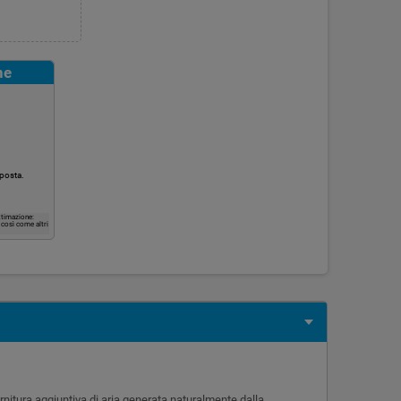
ne
 posta.
ttimazione:
, così come altri
rnitura aggiuntiva di aria generata naturalmente dalla