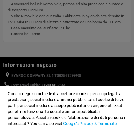
- Accessori inclusi:
Remo, vela, pompa ad alta pressione e custodia
di trasporto Premium.
- Vela:
Rimovibile con custodia. Fabbricata in nylon da alta densità in
PVC. Misura 300 cm di altezza e attrezzata da una boma da 130 cm.
- Peso massimo del surfista:
120 kg.
- Garanzia:
1 anno.
Informazioni negozio
EYAROC COMPANY SL (IT00256929993)
Contattaci subito:
0694.805638
Questo negozio richiede di accettare i cookie per scopi legati a
Orario:
Dal lunedì al venerdì, dalle 9 alle 14 e dalle 15 alle 18
prestazioni, social media e annunci pubblicitari. I cookie di terze
Email:
info@piscinefuori-terra.com
parti per social media e a scopo pubblicitario vengono utilizzati
per offrire funzionalità social e annunci pubblicitari
personalizzati. Accetti i cookie e l'elaborazione dei dati personali
Seguici
interessati? You can also visit
Google’s Privacy & Terms site
Facebook
YouTube
Instagram