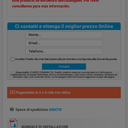
Este producto se encuentra descatalogado. Por favor
consúltenos para más información.
Ci contatti e ottenga il miglior prezzo Online
Accetto il tratto dei miei dati personali per ricevere una risposta alla domanda posta.
Responsabile: EYAROC COMPANY SL, Finalità: stabilire relazione commerciale con l’utilizzatore.
Legittimazione: Consenso Destinatari: Non si comunicheranno i dati a terzi, Diritti: Accedere, rettificare ed
eliminare i dati, così come altri diritti, come spiegato nelle informazioni aggiuntive in piedi alla pagina.
Pagamento in 3 o 4 rate con Alma
Spese di spedizione
GRATIS
MANUALE DI INSTALLAZIONE