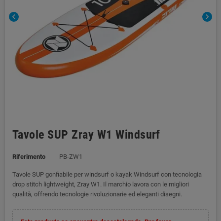
chevron_left
chevron_right
Tavole SUP Zray W1 Windsurf
Riferimento
PB-ZW1
Tavole SUP gonfiabile per windsurf o kayak Windsurf con tecnologia
drop stitch lightweight, Zray W1. Il marchio lavora con le migliori
qualità, offrendo tecnologie rivoluzionarie ed eleganti disegni.