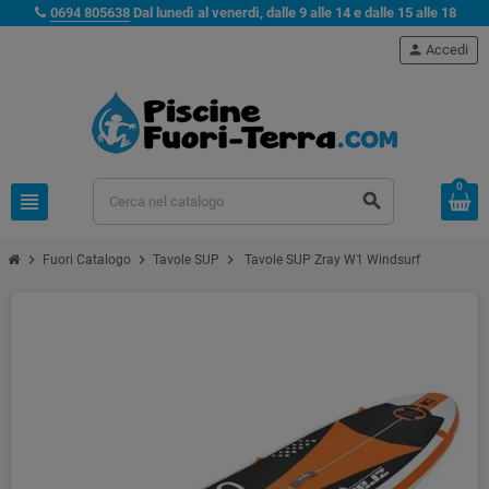
0694 805638
Dal lunedì al venerdì, dalle 9 alle 14 e dalle 15 alle 18
person
Accedi
0
view_headline
search
chevron_right
chevron_right
chevron_right
Fuori Catalogo
Tavole SUP
Tavole SUP Zray W1 Windsurf