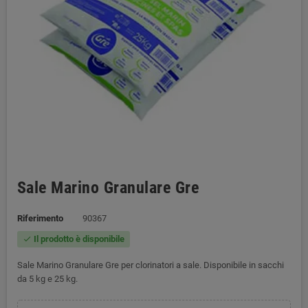
Sale Marino Granulare Gre
Riferimento
90367
Il prodotto è disponibile
check
Sale Marino Granulare Gre per clorinatori a sale. Disponibile in sacchi
da 5 kg e 25 kg.