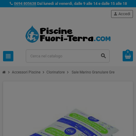
0694 805638
Dal lunedì al venerdì, dalle 9 alle 14 e dalle 15 alle 18
person
Accedi
0
view_headline
search
chevron_right
chevron_right
chevron_right
Accessori Piscine
Clorinatore
Sale Marino Granulare Gre