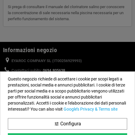
Si prega di consultare il manuale del clorinatore salino per conoscere
la concentrazione di sale necessaria nella piscina necessaria per un
perfetto funzionamento del sistema.
Informazioni negozio
EYAROC COMPANY SL (IT00256929993)
Contattaci subito:
0694.805638
Questo negozio richiede di accettare i cookie per scopi legati a
Orario:
Dal lunedì al venerdì, dalle 9 alle 14 e dalle 15 alle 18
prestazioni, social media e annunci pubblicitari. I cookie di terze
Email:
info@piscinefuori-terra.com
parti per social media e a scopo pubblicitario vengono utilizzati
per offrire funzionalità social e annunci pubblicitari
personalizzati. Accetti i cookie e l'elaborazione dei dati personali
Seguici
interessati? You can also visit
Google’s Privacy & Terms site
Facebook
YouTube
Instagram
Configura
tune